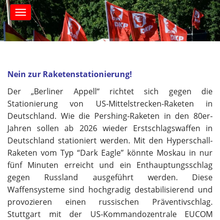
S
M
k
a
i
i
n
p
m
t
e
o
n
c
Nein zur Raketenstationierung!
u
o
Der „Berliner Appell“ richtet sich gegen die
n
t
Stationierung von US-Mittelstrecken-Raketen in
e
Deutschland. Wie die Pershing-Raketen in den 80er-
n
Jahren sollen ab 2026 wieder Erstschlagswaffen in
t
Deutschland stationiert werden. Mit den Hyperschall-
Raketen vom Typ “Dark Eagle” könnte Moskau in nur
fünf Minuten erreicht und ein Enthauptungsschlag
gegen Russland ausgeführt werden. Diese
Waffensysteme sind hochgradig destabilisierend und
provozieren einen russischen Präventivschlag.
Stuttgart mit der US-Kommandozentrale EUCOM