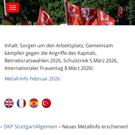
S
M
k
a
i
i
n
p
m
t
e
o
n
c
Inhalt: Sorgen um den Arbeitsplatz, Gemeinsam
u
o
kämpfen gegen die Angriffe des Kapitals,
n
Betriebsratswahlen 2026, Schulstreik 5.März 2026,
t
Internationaler Frauentag 8.März 2026!
e
n
Metall-Info Februar 2026
t
DKP Stuttgart
Allgemein
Neues Metallinfo erschienen!
>
>