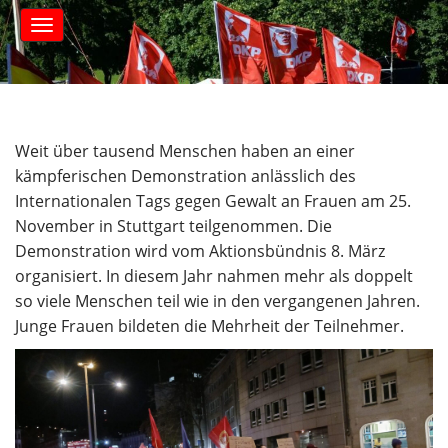
S
M
k
a
i
i
n
p
m
t
e
o
n
c
Weit über tausend Menschen haben an einer
u
o
kämpferischen Demonstration anlässlich des
n
Internationalen Tags gegen Gewalt an Frauen am 25.
t
November in Stuttgart teilgenommen. Die
e
Demonstration wird vom Aktionsbündnis 8. März
n
t
organisiert. In diesem Jahr nahmen mehr als doppelt
so viele Menschen teil wie in den vergangenen Jahren.
Junge Frauen bildeten die Mehrheit der Teilnehmer.